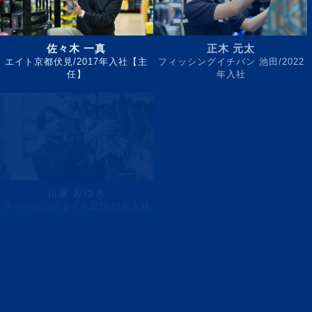
佐々木 一真
正木 元太
エイト京都伏見/2017年入社【主
フィッシングイチバン 池田/2022
任】
年入社
川東 みゆき
弓場 志津佳
フィッシングエイト3/2017年入社
フィッシングエイトUmeda/2017
年入社